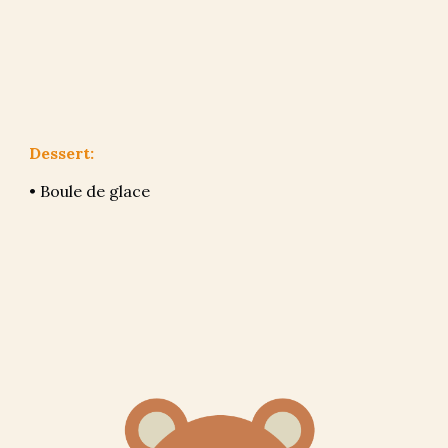
Desser
t
:
• 
Boule de glace